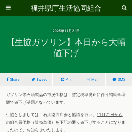
福井県庁生活協同組合
2025年11月21日
【生協ガソリン】本日から大幅
値下げ
Share
Tweet
Pin
Mail
SMS
ガソリン等石油製品の市況価格は、暫定税率廃止に伴う補助金増
額で値下げ基調となっています。
生協としましては、石油協力店会と協議を行い、
11
月
21
日から
の組合員価格
（販売単価）を下記の通り
値下げ
することになりま
したので、お知らせいたします。