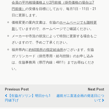
会員の平均相場価格より
2
円前後（掛売価格の場合は
7
円前後）
の安価を目標にしており、毎月1日・11日・21
日に更新します。
価格変更の案内文書は、生協の
ホームページでも随時更
新
していますので、ホームページでご確認ください。
メーカーや市況の状況によって特別に更新する場合もご
ざいますので、予めご了承ください。
福井県内に
約
60
箇所の指定給油所
がございます。生協
ガソリンカード（掛売専用・給与控除）のお申し込み
は、生協事務局（県庁内線：4811）までお尋ねくださ
い。
Previous Post
Next Post
【生協ガソリン】明日から1
越前ガニ直送企画の発送日につ
円値下げ
いて