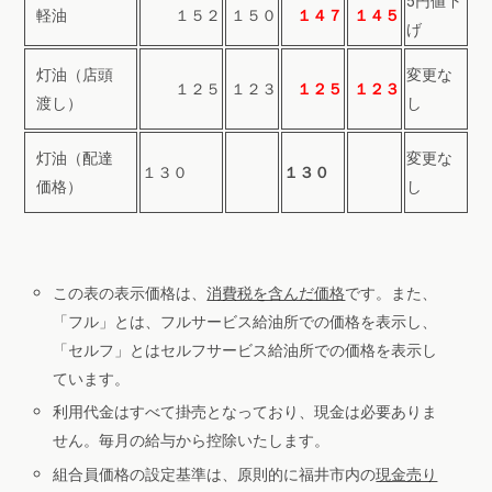
5円値下
軽油
１５２
１５０
１４７
１４５
げ
灯油（店頭
変更な
１２５
１２３
１２５
１２３
渡し）
し
灯油（配達
変更な
１３０
１３０
価格）
し
この表の表示価格は、
消費税を含んだ価格
です。また、
「フル」とは、フルサービス給油所での価格を表示し、
「セルフ」とはセルフサービス給油所での価格を表示し
ています。
利用代金はすべて掛売となっており、現金は必要ありま
せん。毎月の給与から控除いたします。
組合員価格の設定基準は、原則的に福井市内の
現金売り