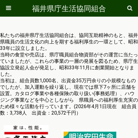
福井県庁生活協同組合
私たちの福井県庁生活協同組合は、協同互助精神のもと、福井
県職員の生活文化の向上を期する福利厚生の一環として、昭和
33年に設立しました。
当時の食堂や売店は、県庁職員組合物資部がその運営に当たっ
ていましたが、これらの事業の一層の発展を図るため、県庁生
協設立発起人会が発足し、昭和33年11月に創業開始となりま
した。
当初は、組合員数1,000名、出資金35万円余りの小規模なもの
でしたが、加入運動を繰り返し、現在では県下7ヶ所に店舗を
設置。カタログ事業や各種保険の取り扱い(事務処理）、ハウ
ジング事業などを中心としながら 県職員への福利厚生充実の
ため様々な活動を行っています。(2026年4月1日現在 組合員
数：3,738人 出資金：20,572千円）