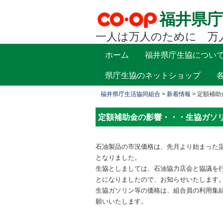
福井県庁
一人は万人のために 万
コ
ホーム
福井県庁生協につい
メインメニュー
ン
県庁生協のネットショップ
テ
ン
福井県庁生活協同組合
>
新着情報
>
定額補助
ツ
へ
定額補助金の影響・・・生協ガソ
移
動
石油製品の市況価格は、先月より始まった
となりました。
生協としましては、石油協力店会と協議を
とになりましたので、お知らせいたします
生協ガソリン等の価格は、組合員の利用集
願いいたします。