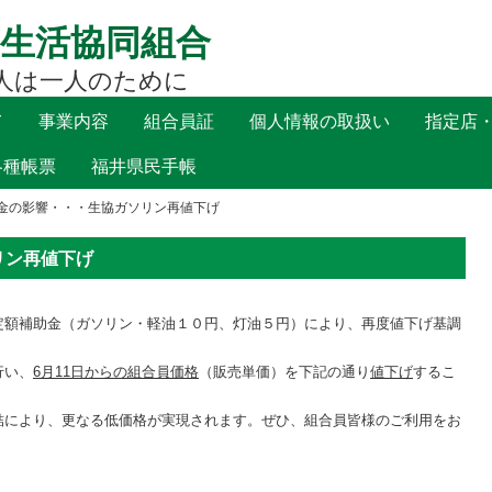
生活協同組合
人は一人のために
て
事業内容
組合員証
個人情報の取扱い
指定店
各種帳票
福井県民手帳
金の影響・・・生協ガソリン再値下げ
リン再値下げ
定額補助金（ガソリン・軽油１０円、灯油５円）により、再度値下げ基調
行い、
6
月
11
日からの組合員価格
（販売単価）を下記の通り
値下げ
するこ
。
結により、更なる低価格が実現されます。ぜひ、組合員皆様のご利用をお