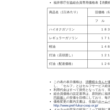
福井県庁生協組合員専用価格表【
商品名（1㍑あたり）
旧価格（6
フ ル
ハイオクガソリン
１８
レギュラーガソリン
１７
軽油
１４
灯油（店頭渡し）
１２
灯油（配達価格）
１２
この表の表示価格は、
消費税を含んだ
し、「セルフ」とはセルフサービス給
利用代金はすべて掛売となっており、
組合員価格の設定基準は、原則的に福
円前後）
の安価を目標にしており、毎月
価格変更の案内文書は、生協の
ホーム
http://www.pref-fukui-coop.or.jp/
メーカーや市況の状況によって特別に