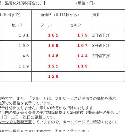
消費税、温暖化対策税等含む。】 （単位：円）
月10日まで）
新価格（6月11日から）
摘要
セルフ
フ ル
セルフ
３
１８１
１８１
１７９
2円値下げ
１
１６９
１６９
１６７
2円値下げ
８
１４６
１４６
１４４
2円値下げ
１
１１９
１２１
１１９
６
１２６
価格
です。また、「フル」とは、フルサービス給油所での価格を表示
油所での価格を表示しています。
現金は必要ありません。毎月の給与から控除いたします。
井市内の
現金売り会員の平均相場価格より
2
円前後（掛売価格の場合は
7
1日・11日・21日に更新します。
ページでも随時更新
していますので、ホームページでご確認ください。
更新する場合もございますので、予めご了承ください。