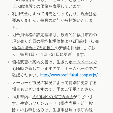
ビス給油所での価格を表示しています。
利用代金はすべて掛売となっており、現金は必
要ありません。毎月の給与から控除いたしま
す。
組合員価格の設定基準は、原則的に福井市内の
現金売り会員の平均相場価格より
2
円前後（掛売
価格の場合は
7
円前後）
の安価を目標にしてお
り、毎月1日・11日・21日に更新します。
価格変更の案内文書は、生協の
ホームページで
も随時更新
していますので、ホームページでご
確認ください。
http://www.pref-fukui-coop.or.jp/
メーカーや市況の状況によって特別に更新する
場合もございますので、予めご了承ください。
福井県内に
約
60
箇所の指定給油所
がございま
す。生協ガソリンカード（掛売専用・給与控
除）のお申し込みは、生協事務局（県庁内線：