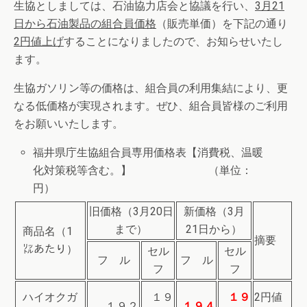
生協としましては、石油協力店会と協議を行い、
3
月
21
日から石油製品の組合員価格
（販売単価）を下記の通り
2
円値上げ
することになりましたので、お知らせいたし
ます。
生協ガソリン等の価格は、組合員の利用集結により、更
なる低価格が実現されます。ぜひ、組合員皆様のご利用
をお願いいたします。
福井県庁生協組合員専用価格表【消費税、温暖
化対策税等含む。】 （単位：
円）
旧価格（3月20日
新価格（3月
まで）
21日から）
商品名（1
摘要
㍑あたり）
セル
セル
フ ル
フ ル
フ
フ
ハイオクガ
１９
１９
2円値
１９２
１９４