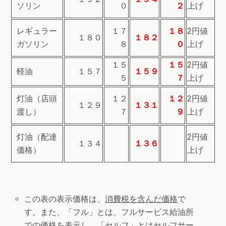
ソリン
０
２
上げ
レギュラー
１７
１８
2円値
１８０
１８２
ガソリン
８
０
上げ
１５
１５
2円値
軽油
１５７
１５９
５
７
上げ
灯油（店頭
１２
１２
2円値
１２９
１３１
渡し）
７
９
上げ
灯油（配達
2円値
１３４
１３６
価格）
上げ
この表の表示価格は、
消費税を含んだ価格
で
す。また、「フル」とは、フルサービス給油所
での価格を表示し、「セルフ」とはセルフサー