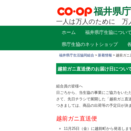
福井県庁
一人は万人のために 万
コ
ホーム
福井県庁生協につい
メインメニュー
ン
県庁生協のネットショップ
テ
ン
福井県庁生活協同組合
>
新着情報
>
越前ガニ
ツ
へ
越前ガニ直送便のお届け日につい
移
動
組合員の皆様へ
日ごろから、当生協の事業にご協力をいた
さて、先日チラシで展開した「越前ガニ直
つきましては、商品の出荷等の予定日が決
越前ガニ直送便
11月25日（金）に越前町から発送しま