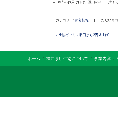
商品のお届け日は、翌日の26日（土）
カテゴリー:
新着情報
|
ただいまコ
«
生協ガソリン明日から2円値上げ
投稿ナビゲーション
ホーム
福井県庁生協について
事業内容
/
/
/