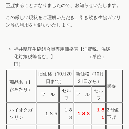
下げ
することになりましたので、お知らせいたします。
この厳しい現状をご理解いただき、引き続き生協ガソリ
ン等の利用をお願いいたします。
福井県庁生協組合員専用価格表【消費税、温暖
化対策税等含む。】 （単位：
円）
旧価格（10月20
新価格（10月
日まで）
21日から）
商品名（1
摘要
㍑あたり）
セル
セル
フ ル
フ ル
フ
フ
ハイオクガ
１８
１８
2円値
１８５
１８３
ソリン
３
１
下げ