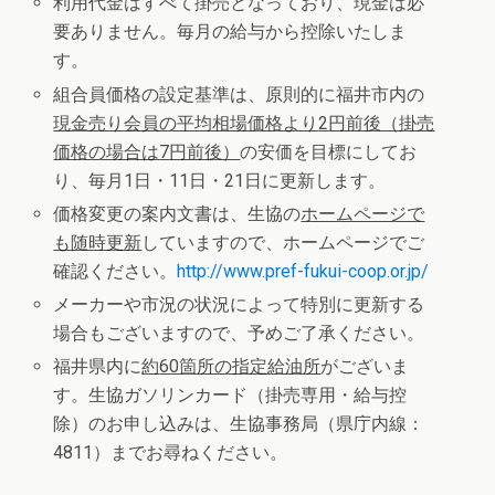
利用代金はすべて掛売となっており、現金は必
要ありません。毎月の給与から控除いたしま
す。
組合員価格の設定基準は、原則的に福井市内の
現金売り会員の平均相場価格より
2
円前後（掛売
価格の場合は
7
円前後）
の安価を目標にしてお
り、毎月1日・11日・21日に更新します。
価格変更の案内文書は、生協の
ホームページで
も随時更新
していますので、ホームページでご
確認ください。
http://www.pref-fukui-coop.or.jp/
メーカーや市況の状況によって特別に更新する
場合もございますので、予めご了承ください。
福井県内に
約
60
箇所の指定給油所
がございま
す。生協ガソリンカード（掛売専用・給与控
除）のお申し込みは、生協事務局（県庁内線：
4811）までお尋ねください。