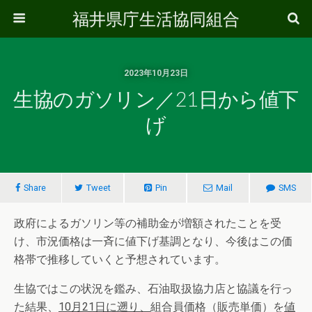
福井県庁生活協同組合
2023年10月23日
生協のガソリン／21日から値下
げ
Share
Tweet
Pin
Mail
SMS
政府によるガソリン等の補助金が増額されたことを受
け、市況価格は一斉に値下げ基調となり、今後はこの価
格帯で推移していくと予想されています。
生協ではこの状況を鑑み、石油取扱協力店と協議を行っ
た結果、
10
月
21
日に遡り、
組合員価格（販売単価）を
値