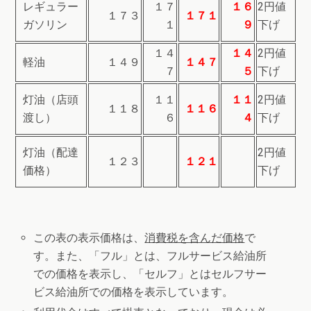
レギュラー
１７
１６
2円値
１７３
１７１
ガソリン
１
９
下げ
１４
１４
2円値
軽油
１４９
１４７
７
５
下げ
灯油（店頭
１１
１１
2円値
１１８
１１６
渡し）
６
４
下げ
灯油（配達
2円値
１２３
１２１
価格）
下げ
この表の表示価格は、
消費税を含んだ価格
で
す。また、「フル」とは、フルサービス給油所
での価格を表示し、「セルフ」とはセルフサー
ビス給油所での価格を表示しています。