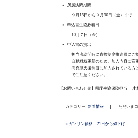
所属訪問期間
９月13日から９月30日（金）まで
申込書生協必着日
10月７日（金）
申込書の提出
担当者訪問時に直接制度推進員にご
自動継続更新のため、加入内容に変
病克服支援制度に加入されている方
でご注意ください。
【お問い合わせ先】県庁生協保険担当 木
カテゴリー:
新着情報
|
ただいまコ
«
ガソリン価格 21日から値下げ
投稿ナビゲーション