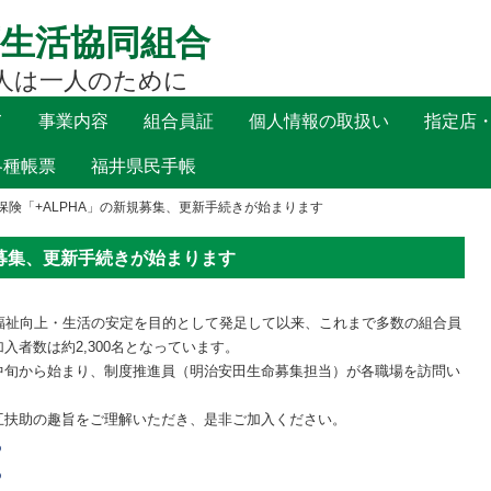
生活協同組合
人は一人のために
て
事業内容
組合員証
個人情報の取扱い
指定店
各種帳票
福井県民手帳
保険「+ALPHA」の新規募集、更新手続きが始まります
規募集、更新手続きが始まります
福祉向上・生活の安定を目的として発足して以来、これまで多数の組合員
者数は約2,300名となっています。
中旬から始まり、制度推進員（明治安田生命募集担当）が各職場を訪問い
互扶助の趣旨をご理解いただき、是非ご加入ください。
ら
ら