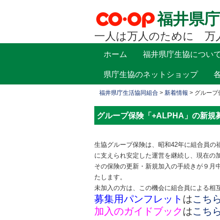
福井県庁
一人は万人のために 万
コ
ホーム
福井県庁生協につい
メインメニュー
ン
県庁生協のネットショップ
テ
ン
福井県庁生活協同組合
>
新着情報
>
グループ
ツ
へ
グループ保険「+ALPHA」の新
移
動
生協グループ保険は、昭和42年に組合員の
に支えられ安定した運営を継続し、現在の加入
その保険の更新・新規加入の手続きが９月
たします。
未加入の方は、この機会に組合員による相
募集用パンフレット
は
こち
加入のガイドブック
は
こち