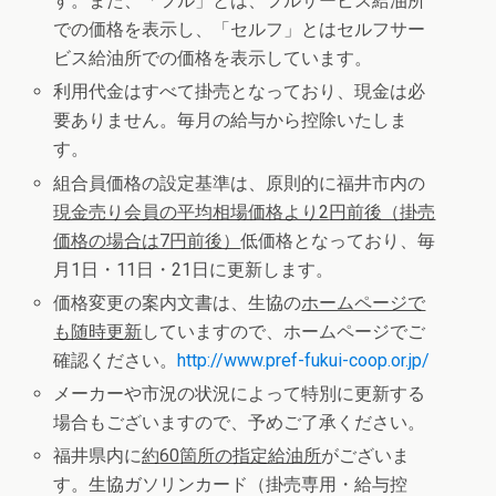
す。また、「フル」とは、フルサービス給油所
での価格を表示し、「セルフ」とはセルフサー
ビス給油所での価格を表示しています。
利用代金はすべて掛売となっており、現金は必
要ありません。毎月の給与から控除いたしま
す。
組合員価格の設定基準は、原則的に福井市内の
現金売り会員の平均相場価格より
2
円前後（掛売
価格の場合は
7
円前後）
低価格となっており、毎
月1日・11日・21日に更新します。
価格変更の案内文書は、生協の
ホームページで
も随時更新
していますので、ホームページでご
確認ください。
http://www.pref-fukui-coop.or.jp/
メーカーや市況の状況によって特別に更新する
場合もございますので、予めご了承ください。
福井県内に
約
60
箇所の指定給油所
がございま
す。生協ガソリンカード（掛売専用・給与控