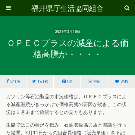
福井県庁生活協同組合
2021年3月10日
ＯＰＥＣプラスの減産による価
格高騰か・・・・
Share
Tweet
Pin
Mail
SMS
ガソリン等石油製品の市況価格は、ＯＰＥＣプラスによ
る減産継続がきっかけで価格高騰の要因が続き、この状
況は３月末まで継続するとの見方もあります。
生協ではこの状況を鑑み、石油取扱協力店と協議を行っ
た結果、
3
月
11
日から
の組合員価格（販売単価）を下記