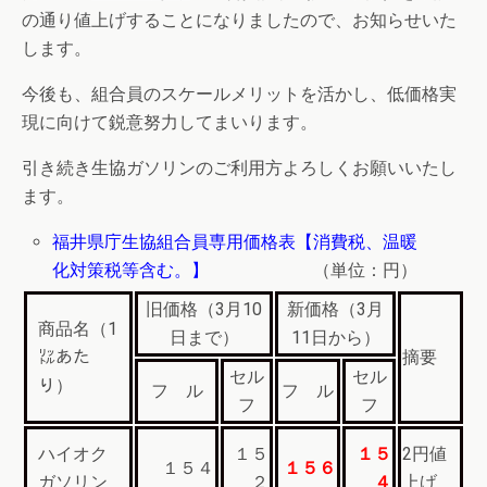
の通り値上げすることになりましたので、お知らせいた
します。
今後も、組合員のスケールメリットを活かし、低価格実
現に向けて鋭意努力してまいります。
引き続き生協ガソリンのご利用方よろしくお願いいたし
ます。
福井県庁生協組合員専用価格表【消費税、温暖
化対策税等含む。】
（単位：円）
旧価格（3月10
新価格（3月
商品名（1
日まで）
11日から）
㍑あた
摘要
セル
セル
り）
フ ル
フ ル
フ
フ
ハイオク
１５
１５
2円値
１５４
１５６
ガソリン
２
４
上げ