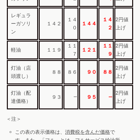
レギュラ
１４
１４
2円値
ーガソリ
１４２
１４４
０
２
上げ
ン
１１
１１
2円値
軽油
１１９
１２１
７
９
上げ
灯油（店
2円値
８８
８６
９０
８８
頭渡し）
上げ
灯油（配
2円値
９３
—
９５
—
達価格）
上げ
＜注＞
この表の表示価格は、
消費税を含んだ価格
で