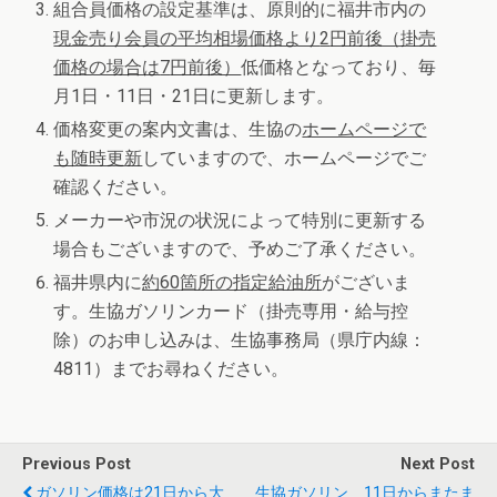
組合員価格の設定基準は、原則的に福井市内の
現金売り会員の平均相場価格より
2
円前後（掛売
価格の場合は
7
円前後）
低価格となっており、毎
月1日・11日・21日に更新します。
価格変更の案内文書は、生協の
ホームページで
も随時更新
していますので、ホームページでご
確認ください。
メーカーや市況の状況によって特別に更新する
場合もございますので、予めご了承ください。
福井県内に
約
60
箇所の指定給油所
がございま
す。生協ガソリンカード（掛売専用・給与控
除）のお申し込みは、生協事務局（県庁内線：
4811）までお尋ねください。
Previous Post
Next Post
ガソリン価格は21日から大
生協ガソリン 11日からまたま