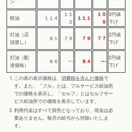
ン
１１
１０
3円値
軽油
１１４
１１１
２
９
下げ
灯油（店
2円値
８１
７９
７９
７７
頭渡し）
下げ
灯油（配
2円値
８６
—-
８４
—-
達価格）
下げ
この表の表示価格は、
消費税を含んだ価格
で
す。また、「フル」とは、フルサービス給油所
での価格を表示し、「セルフ」とはセルフサー
ビス給油所での価格を表示しています。
利用代金はすべて掛売となっており、現金は必
要ありません。毎月の給与から控除いたしま
す。