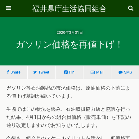
福井県庁生活協同組合
2020年3月31日
ガソリン価格を再値下げ！
Share
Tweet
Pin
Mail
SMS
ガソリン等石油製品の市況価格は、原油価格の下落によ
る値下げ基調が続いています。
生協ではこの状況を鑑み、石油取扱協力店と協議を行っ
た結果、4月1日からの組合員価格（販売単価）を下記の
通り改定しますのでお知らせいたします。
今後も、組合員のスケールメリットを活かし、低価格実