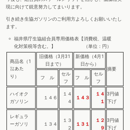
現に向けて鋭意努力してまいります。
引き続き生協ガソリンのご利用方よろしくお願いいたし
ます。
福井県庁生協組合員専用価格表【消費税、温暖
化対策税等含む。】 （単位：円）
旧価格（3月31
新価格（4月1
商品名（1
日まで）
日から）
㍑あた
摘要
セル
セル
り）
フ ル
フ ル
フ
フ
ハイオク
１４
１４
3円値
１４６
１４３
ガソリン
４
１
下げ
レギュラ
１３
１２
3円値
ーガソリ
１３４
１３１
２
９
下げ